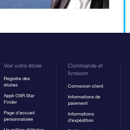
Voir votre étoile
Commande et
livraison
Registre des
étoiles
Connexion client
Appli OSR Star
Informations de
Finder
paiement
Page d’accueil
Informations
personnalisée
d’expédition
Un million d’étoiles