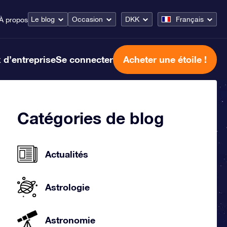
Le blog
Occasion
DKK
Français
À propos
 d’entreprise
Se connecter
Acheter une étoile !
Catégories de blog
Actualités
Astrologie
Astronomie