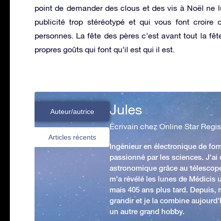
point de demander des clous et des vis à Noël ne l
publicité trop stéréotypé et qui vous font croire 
personnes. La fête des pères c’est avant tout la f
propres goûts qui font qu’il est qui il est.
Jules
Auteur/autrice
Écrivain chez Online Star Regis
Articles récents
Ingénieur en électronique de form
passionné par les sciences. J'ai
astronomique grâce au télescop
m'a révélé les lunes de Médicis u
mais 405 ans plus tard. Depuis,
grandir et je la combine aujourd
un autre grand hobby.