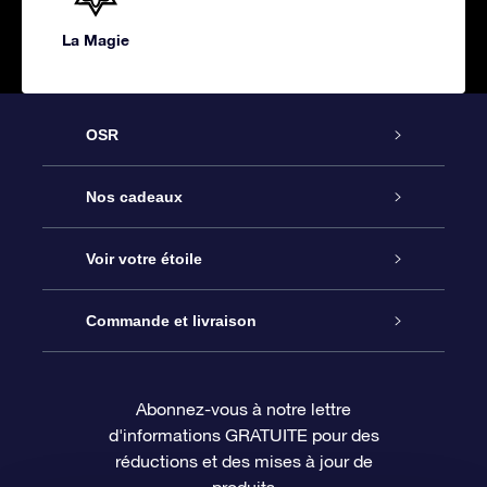
La Magie
OSR
Service
Nos cadeaux
À propos de l’OSR
Cadeau d’étoile en ligne
Voir votre étoile
Nous contacter
Coffret cadeau OSR
Registre des étoiles
Commande et livraison
Le blog
Cadeau Super Star
Appli OSR Star Finder
Connexion client
Abonnez-vous à notre lettre
d'informations GRATUITE pour des
Questions fréquemment posées
Carte cadeau OSR
Page d’accueil personnalisée
Informations de paiement
réductions et des mises à jour de