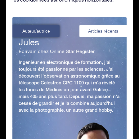
Auteur/autrice
Articles récents
Jules
Écrivain chez Online Star Register
Ingénieur en électronique de formation, j’ai
toujours été passionné par les sciences. J'ai
découvert l'observation astronomique grâce au
télescope Celestron CPC 1100 qui m'a révélé
les lunes de Médicis un jour avant Galilée...
mais 405 ans plus tard. Depuis, ma passion n'a
cessé de grandir et je la combine aujourd'hui
avec la photographie, un autre grand hobby.