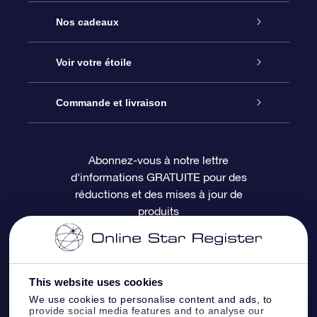
Service
Nos cadeaux
À propos de l’OSR
Cadeau d’étoile en ligne
Voir votre étoile
Nous contacter
Coffret cadeau OSR
Registre des étoiles
Commande et livraison
Le blog
Cadeau Super Star
Appli OSR Star Finder
Connexion client
Abonnez-vous à notre lettre
d'informations GRATUITE pour des
Questions fréquemment posées
Carte cadeau OSR
Page d’accueil personnalisée
Informations de paiement
réductions et des mises à jour de
produits
Revues
Cadeaux d’entreprise
Un million d’étoiles
Informations d’expédition
Écran de veille OSR
Politique de retour
This website uses cookies
We use cookies to personalise content and ads, to
Appli Voler vers les étoiles
Constellations
provide social media features and to analyse our