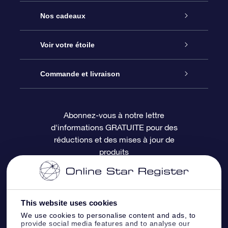
Service
Nos cadeaux
À propos de l’OSR
Cadeau d’étoile en ligne
Voir votre étoile
Nous contacter
Coffret cadeau OSR
Registre des étoiles
Commande et livraison
Le blog
Cadeau Super Star
Appli OSR Star Finder
Connexion client
Abonnez-vous à notre lettre
d'informations GRATUITE pour des
Questions fréquemment posées
Carte cadeau OSR
Page d’accueil personnalisée
Informations de paiement
réductions et des mises à jour de
produits
Revues
Cadeaux d’entreprise
Un million d’étoiles
Informations d’expédition
Écran de veille OSR
Politique de retour
This website uses cookies
We use cookies to personalise content and ads, to
Appli Voler vers les étoiles
Constellations
provide social media features and to analyse our