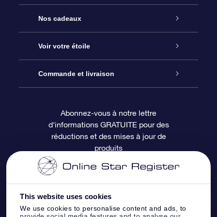
Service
Nos cadeaux
À propos de l’OSR
Cadeau d’étoile en ligne
Voir votre étoile
Nous contacter
Coffret cadeau OSR
Registre des étoiles
Commande et livraison
Le blog
Cadeau Super Star
Appli OSR Star Finder
Connexion client
Abonnez-vous à notre lettre
d'informations GRATUITE pour des
Questions fréquemment posées
Carte cadeau OSR
Page d’accueil personnalisée
Informations de paiement
réductions et des mises à jour de
produits
Revues
Cadeaux d’entreprise
Un million d’étoiles
Informations d’expédition
Écran de veille OSR
Politique de retour
This website uses cookies
We use cookies to personalise content and ads, to
Appli Voler vers les étoiles
Constellations
provide social media features and to analyse our