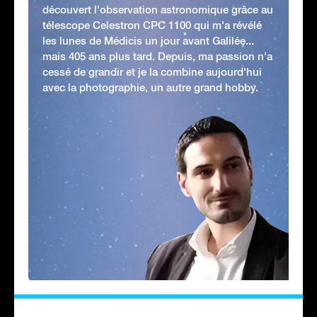
découvert l'observation astronomique grâce au
télescope Celestron CPC 1100 qui m'a révélé
les lunes de Médicis un jour avant Galilée...
mais 405 ans plus tard. Depuis, ma passion n'a
cessé de grandir et je la combine aujourd'hui
avec la photographie, un autre grand hobby.