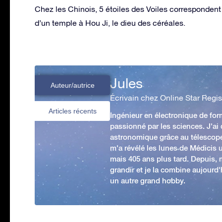
Chez les Chinois, 5 étoiles des Voiles correspondent 
d’un temple à Hou Ji, le dieu des céréales.
Jules
Auteur/autrice
Écrivain chez Online Star Regis
Articles récents
Ingénieur en électronique de form
passionné par les sciences. J'ai
astronomique grâce au télescop
m'a révélé les lunes de Médicis u
mais 405 ans plus tard. Depuis,
grandir et je la combine aujourd
un autre grand hobby.