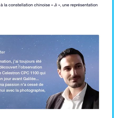
à la constellation chinoise « Ji », une représentation
ter
ation, j’ai toujours été
 découvert l'observation
e Celestron CPC 1100 qui
n jour avant Galilée...
 ma passion n'a cessé de
'hui avec la photographie,