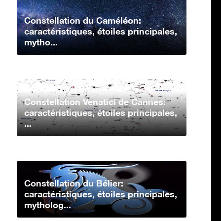
Constellation du Caméléon:
caractéristiques, étoiles principales,
mytho...
Constellation Venatici de Cannes:
caractéristiques, étoiles principales,
...
Constellation du Bélier:
caractéristiques, étoiles principales,
mytholog...
Constellation du Cancer: