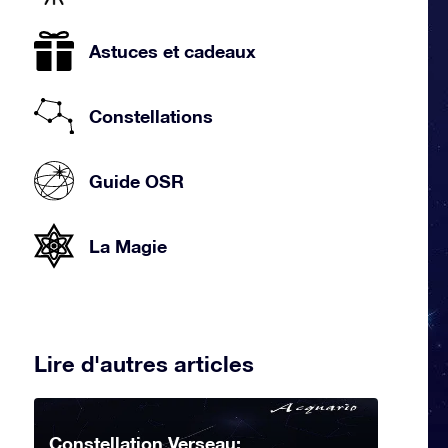
Astuces et cadeaux
Constellations
Guide OSR
La Magie
Lire d'autres articles
Constellation Verseau: