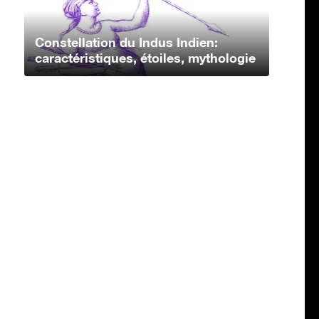
Constellation du Indus Indien:
caractéristiques, étoiles, mythologie