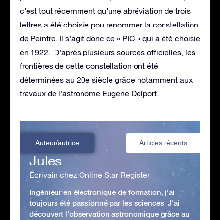
c’est tout récemment qu’une abréviation de trois
lettres a été choisie pou renommer la constellation
de Peintre. Il s’agit donc de « PIC » qui a été choisie
en 1922. D’après plusieurs sources officielles, les
frontières de cette constellation ont été
déterminées au 20e siècle grâce notamment aux
travaux de l’astronome Eugene Delport.
Auteur/autrice
Articles récents
Jules
Écrivain chez Online Star Register
Ingénieur en électronique de formation, j’ai
toujours été passionné par les sciences. J'ai
découvert l'observation astronomique grâce au