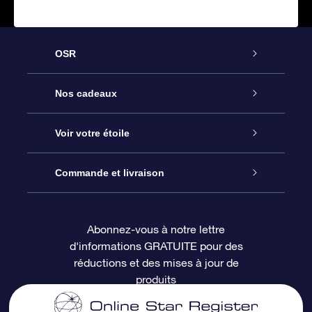
OSR
Service
Nos cadeaux
À propos de l’OSR
Cadeau d’étoile en ligne
Voir votre étoile
Nous contacter
Coffret cadeau OSR
Registre des étoiles
Commande et livraison
Le blog
Cadeau Super Star
Appli OSR Star Finder
Connexion client
Abonnez-vous à notre lettre
d'informations GRATUITE pour des
Questions fréquemment posées
Carte cadeau OSR
Page d’accueil personnalisée
Informations de paiement
réductions et des mises à jour de
produits
Revues
Cadeaux d’entreprise
Un million d’étoiles
Informations d’expédition