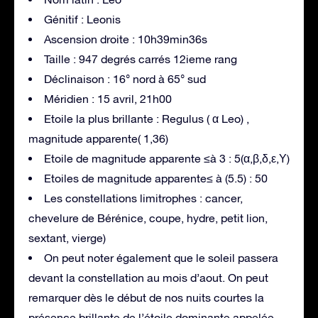
Génitif : Leonis
Ascension droite : 10h39min36s
Taille : 947 degrés carrés 12ieme rang
Déclinaison : 16° nord à 65° sud
Méridien : 15 avril, 21h00
Etoile la plus brillante : Regulus ( α Leo) ,
magnitude apparente( 1,36)
Etoile de magnitude apparente ≤à 3 : 5(α,β,δ,ε,Υ)
Etoiles de magnitude apparente≤ à (5.5) : 50
Les constellations limitrophes : cancer,
chevelure de Bérénice, coupe, hydre, petit lion,
sextant, vierge)
On peut noter également que le soleil passera
devant la constellation au mois d’aout. On peut
remarquer dès le début de nos nuits courtes la
présence brillante de l’étoile dominante appelée