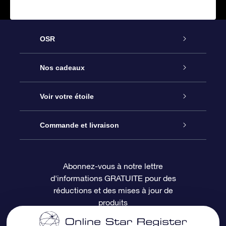
OSR
Service
Nos cadeaux
À propos de l’OSR
Cadeau d’étoile en ligne
Voir votre étoile
Nous contacter
Coffret cadeau OSR
Registre des étoiles
Commande et livraison
Le blog
Cadeau Super Star
Appli OSR Star Finder
Connexion client
Abonnez-vous à notre lettre
d'informations GRATUITE pour des
Questions fréquemment posées
Carte cadeau OSR
Page d’accueil personnalisée
Informations de paiement
réductions et des mises à jour de
produits
Revues
Cadeaux d’entreprise
Un million d’étoiles
Informations d’expédition