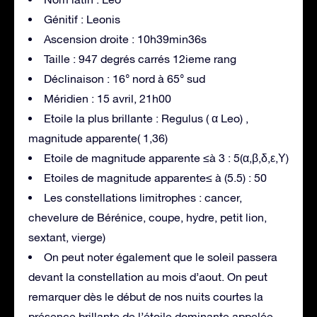
Génitif : Leonis
Ascension droite : 10h39min36s
Taille : 947 degrés carrés 12ieme rang
Déclinaison : 16° nord à 65° sud
Méridien : 15 avril, 21h00
Etoile la plus brillante : Regulus ( α Leo) ,
magnitude apparente( 1,36)
Etoile de magnitude apparente ≤à 3 : 5(α,β,δ,ε,Υ)
Etoiles de magnitude apparente≤ à (5.5) : 50
Les constellations limitrophes : cancer,
chevelure de Bérénice, coupe, hydre, petit lion,
sextant, vierge)
On peut noter également que le soleil passera
devant la constellation au mois d’aout. On peut
remarquer dès le début de nos nuits courtes la
présence brillante de l’étoile dominante appelée