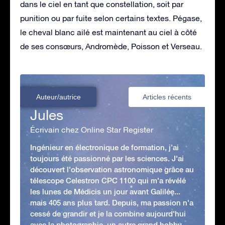
dans le ciel en tant que constellation, soit par
punition ou par fuite selon certains textes. Pégase,
le cheval blanc ailé est maintenant au ciel à côté
de ses consœurs, Andromède, Poisson et Verseau.
Auteur/autrice
Articles récents
Jules
Écrivain chez Online Star Register
Ingénieur en électronique de formation, j’ai
toujours été passionné par les sciences. J'ai
découvert l'observation astronomique grâce au
télescope Celestron CPC 1100 qui m'a révélé
les lunes de Médicis un jour avant Galilée...
mais 405 ans plus tard. Depuis, ma passion n'a
cessé de grandir et je la combine aujourd'hui
avec la photographie, un autre grand hobby.