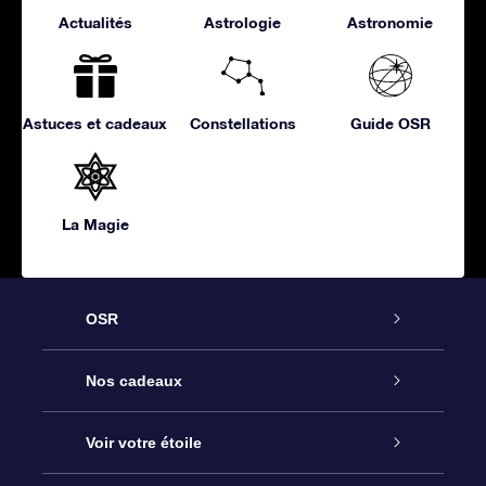
Actualités
Astrologie
Astronomie
Astuces et cadeaux
Constellations
Guide OSR
La Magie
OSR
Service
Nos cadeaux
À propos de l’OSR
Cadeau d’étoile en ligne
Voir votre étoile