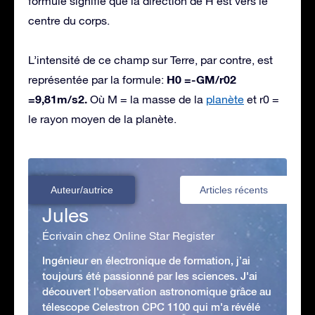
formule signifie que la direction de H est vers le
centre du corps.
L’intensité de ce champ sur Terre, par contre, est
H0 =-GM/r02
représentée par la formule:
=9,81m/s2.
Où M = la masse de la
planète
et r0 =
le rayon moyen de la planète.
Auteur/autrice
Articles récents
Jules
Écrivain chez Online Star Register
Ingénieur en électronique de formation, j’ai
toujours été passionné par les sciences. J'ai
découvert l'observation astronomique grâce au
télescope Celestron CPC 1100 qui m'a révélé