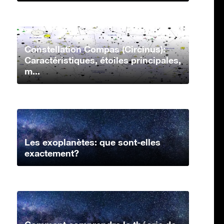
Constellation Compas (Circinus):
Caractéristiques, étoiles principales,
m...
Les exoplanètes: que sont-elles
exactement?