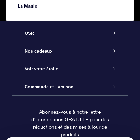
La Magie
OSR
Service
Nos cadeaux
À propos de l’OSR
Cadeau d’étoile en ligne
Voir votre étoile
Nous contacter
Coffret cadeau OSR
Registre des étoiles
Commande et livraison
Le blog
Cadeau Super Star
Appli OSR Star Finder
Connexion client
Abonnez-vous à notre lettre
d'informations GRATUITE pour des
Questions fréquemment posées
Carte cadeau OSR
Page d’accueil personnalisée
Informations de paiement
réductions et des mises à jour de
produits
Revues
Cadeaux d’entreprise
Un million d’étoiles
Informations d’expédition