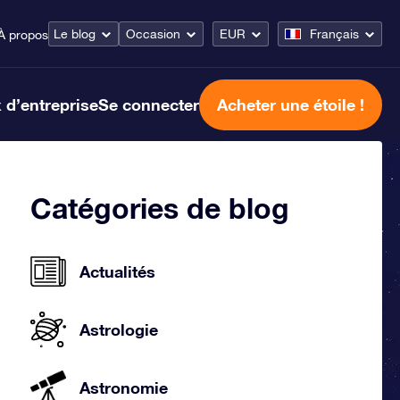
Le blog
Occasion
EUR
Français
À propos
 d’entreprise
Se connecter
Acheter une étoile !
Catégories de blog
Actualités
Astrologie
Astronomie