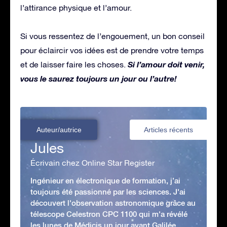
l’attirance physique et l’amour.
Si vous ressentez de l’engouement, un bon conseil
pour éclaircir vos idées est de prendre votre temps
Si l’amour doit venir,
et de laisser faire les choses.
vous le saurez toujours un jour ou l’autre!
Auteur/autrice
Articles récents
Jules
Écrivain chez Online Star Register
Ingénieur en électronique de formation, j’ai
toujours été passionné par les sciences. J'ai
découvert l'observation astronomique grâce au
télescope Celestron CPC 1100 qui m'a révélé
les lunes de Médicis un jour avant Galilée...