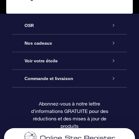
OSR
Service
Nos cadeaux
À propos de l’OSR
Cadeau d’étoile en ligne
Voir votre étoile
Nous contacter
Coffret cadeau OSR
Registre des étoiles
Commande et livraison
Le blog
Cadeau Super Star
Appli OSR Star Finder
Connexion client
Abonnez-vous à notre lettre
d'informations GRATUITE pour des
Questions fréquemment posées
Carte cadeau OSR
Page d’accueil personnalisée
Informations de paiement
réductions et des mises à jour de
produits
Revues
Cadeaux d’entreprise
Un million d’étoiles
Informations d’expédition