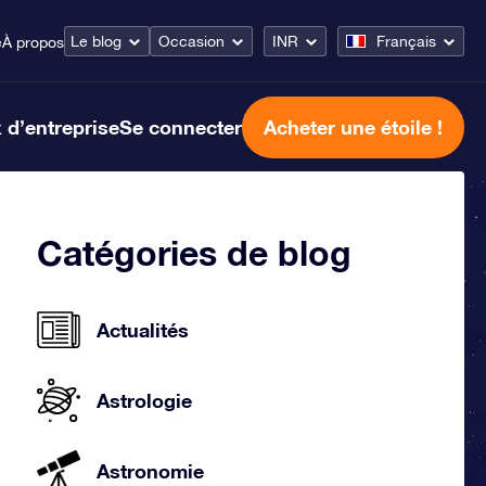
Le blog
Occasion
INR
Français
e
À propos
 d’entreprise
Se connecter
Acheter une étoile !
Catégories de blog
Actualités
Astrologie
Astronomie