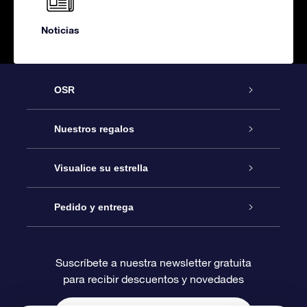
Noticias
OSR
Atención
Nuestros regalos
Contáctanos
Regalo Estrella Online
Visualice su estrella
Blog
Paquete de Regalo OSR
Registro estelar
Pedido y entrega
Preguntas Más Frecuentes
Regalo Súper Estrella
Aplicación de Búsqueda de Estrella
Acceso clientes
Suscríbete a nuestra newsletter gratuita
para recibir descuentos y novedades
Reseñas
Tarjeta de Regalo OSR
Página de Estrella Personalizada
Información de Pago