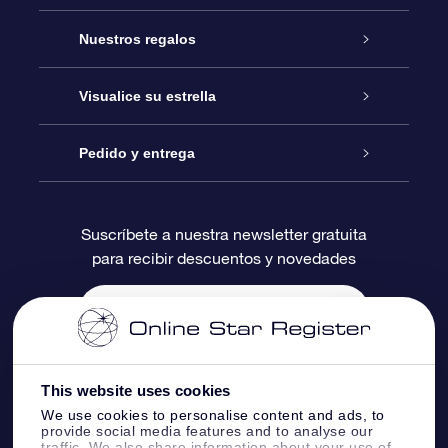
Atención
Nuestros regalos
Contáctanos
Regalo Estrella Online
Visualice su estrella
Blog
Paquete de Regalo OSR
Registro estelar
Pedido y entrega
Preguntas Más Frecuentes
Regalo Súper Estrella
Aplicación de Búsqueda de Estrella
Acceso clientes
Suscríbete a nuestra newsletter gratuita
para recibir descuentos y novedades
Reseñas
Tarjeta de Regalo OSR
Página de Estrella Personalizada
Información de Pago
Regalos empresariales
Un Millón de Estrellas
Información de Envío
Salvaestrellas OSR
Política de devolución
This website uses cookies
We use cookies to personalise content and ads, to
provide social media features and to analyse our
Aplicación de RV Llévame a las estrellas
Constelaciones
traffic. We also share information about your use of