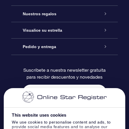
Atención
Nuestros regalos
Contáctanos
Regalo Estrella Online
Visualice su estrella
Blog
Paquete de Regalo OSR
Registro estelar
Pedido y entrega
Preguntas Más Frecuentes
Regalo Súper Estrella
Aplicación de Búsqueda de Estrella
Acceso clientes
Suscríbete a nuestra newsletter gratuita
para recibir descuentos y novedades
Reseñas
Tarjeta de Regalo OSR
Página de Estrella Personalizada
Información de Pago
Regalos empresariales
Un Millón de Estrellas
Información de Envío
Salvaestrellas OSR
Política de devolución
This website uses cookies
We use cookies to personalise content and ads, to
provide social media features and to analyse our
Aplicación de RV Llévame a las estrellas
Constelaciones