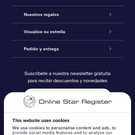
Atención
Nuestros regalos
Contáctanos
Regalo Estrella Online
Visualice su estrella
Blog
Paquete de Regalo OSR
Registro estelar
Pedido y entrega
Preguntas Más Frecuentes
Regalo Súper Estrella
Aplicación de Búsqueda de Estrella
Acceso clientes
Suscríbete a nuestra newsletter gratuita
para recibir descuentos y novedades
Reseñas
Tarjeta de Regalo OSR
Página de Estrella Personalizada
Información de Pago
Regalos empresariales
Un Millón de Estrellas
Información de Envío
Salvaestrellas OSR
Política de devolución
This website uses cookies
We use cookies to personalise content and ads, to
provide social media features and to analyse our
Aplicación de RV Llévame a las estrellas
Constelaciones