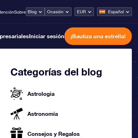
Blog
Ocasión
EUR
Español
tención
Sobre
presariales
Iniciar sesión
¡Bautiza una estrella!
Categorías del blog
Astrologia
Astronomía
Consejos y Regalos