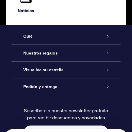
Noticias
OSR
Atención
Nuestros regalos
Contáctanos
Regalo Estrella Online
Visualice su estrella
Blog
Paquete de Regalo OSR
Registro estelar
Pedido y entrega
Preguntas Más Frecuentes
Regalo Súper Estrella
Aplicación de Búsqueda de Estrella
Acceso clientes
Suscríbete a nuestra newsletter gratuita
para recibir descuentos y novedades
Reseñas
Tarjeta de Regalo OSR
Página de Estrella Personalizada
Información de Pago