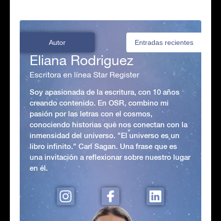
Autor
Entradas recientes
Eliana Rodriguez
Escritora en línea Star Register
Soy apasionada de la escritura, con 10 años
creando contenido. En OSR, combino mi
pasión por las letras con el cosmos,
conociendo historias que nos conectan con la
inmensidad del universo. "El universo es un
libro infinito." Carl Sagan. Una frase que es
una invitación a reflexionar sobre nuestro lugar
en él.