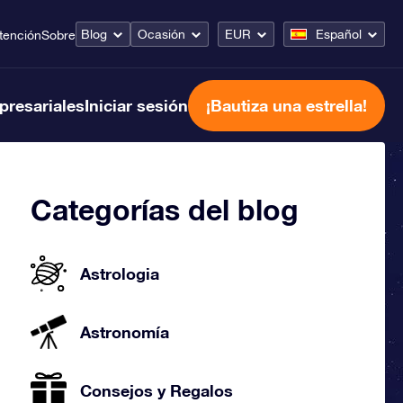
Blog
Ocasión
EUR
Español
tención
Sobre
presariales
Iniciar sesión
¡Bautiza una estrella!
Categorías del blog
Astrologia
Astronomía
Consejos y Regalos