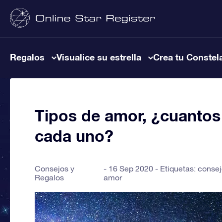
Regalos
Visualice su estrella
Crea tu Constel
Tipos de amor, ¿cuantos
cada uno?
Consejos y
16 Sep 2020 - Etiquetas:
consej
Regalos
amor