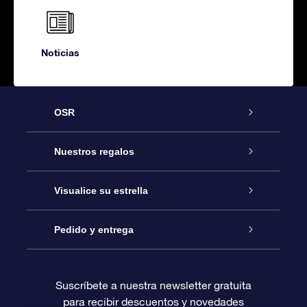
Noticias
OSR
Atención
Nuestros regalos
Contáctanos
Regalo Estrella Online
Visualice su estrella
Blog
Paquete de Regalo OSR
Registro estelar
Pedido y entrega
Preguntas Más Frecuentes
Regalo Súper Estrella
Aplicación de Búsqueda de Estrella
Acceso clientes
Suscríbete a nuestra newsletter gratuita
para recibir descuentos y novedades
Reseñas
Tarjeta de Regalo OSR
Página de Estrella Personalizada
Información de Pago