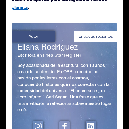
planeta
.
Autor
Entradas recientes
Eliana Rodriguez
Escritora en línea Star Register
Soy apasionada de la escritura, con 10 años
creando contenido. En OSR, combino mi
pasión por las letras con el cosmos,
conociendo historias que nos conectan con la
inmensidad del universo. "El universo es un
libro infinito." Carl Sagan. Una frase que es
una invitación a reflexionar sobre nuestro lugar
en él.