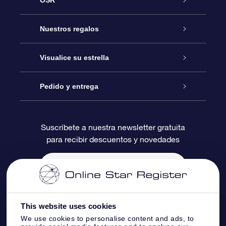
OSR
Atención
Nuestros regalos
Contáctanos
Regalo Estrella Online
Visualice su estrella
Blog
Paquete de Regalo OSR
Registro estelar
Pedido y entrega
Preguntas Más Frecuentes
Regalo Súper Estrella
Aplicación de Búsqueda de Estrella
Acceso clientes
Suscríbete a nuestra newsletter gratuita
para recibir descuentos y novedades
Reseñas
Tarjeta de Regalo OSR
Página de Estrella Personalizada
Información de Pago
Regalos empresariales
Un Millón de Estrellas
Información de Envío
Salvaestrellas OSR
Política de devolución
This website uses cookies
We use cookies to personalise content and ads, to