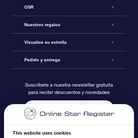
OSR
Atención
Nuestros regalos
Contáctanos
Regalo Estrella Online
Visualice su estrella
Blog
Paquete de Regalo OSR
Registro estelar
Pedido y entrega
Preguntas Más Frecuentes
Regalo Súper Estrella
Aplicación de Búsqueda de Estrella
Acceso clientes
Suscríbete a nuestra newsletter gratuita
para recibir descuentos y novedades
Reseñas
Tarjeta de Regalo OSR
Página de Estrella Personalizada
Información de Pago
Regalos empresariales
Un Millón de Estrellas
Información de Envío
Salvaestrellas OSR
Política de devolución
This website uses cookies