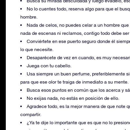
Busca su mirada descuidada y luego evádelo, eso l
No lo cuentes todo, reserva algo para que el busqu
hombre.
Nada de celos, no puedes celar a un hombre que no
nada de escenas ni reclamos, contigo todo debe ser
Conviértete en ese puerto seguro donde él siempr
lo que necesite.
Desaparécete de vez en cuando, es muy necesari
Juega con tu cabello.
Usa siempre un buen perfume, preferiblemente s
para que ese olor te traiga de inmediato a su mente.
Busca esos puntos en común que los acerca y sá
No exijas nada, no estás en posición de ello.
Agradece todo, es la mejor manera de que note q
compartir.
¿Ya te dije lo importante que es que no lo presion