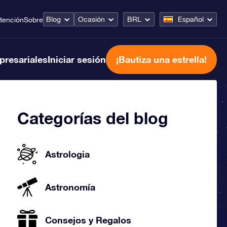
Blog
Ocasión
BRL
Español
tención
Sobre
presariales
Iniciar sesión
¡Bautiza una estrella!
Categorías del blog
Astrologia
Astronomía
Consejos y Regalos