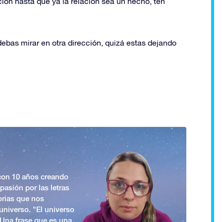
ión hasta que ya la relación sea un hecho, ten
ebas mirar en otra dirección, quizá estas dejando
 con 10 años creando
asión por las letras
orias que nos
universo. "El universo
. Una frase que es una