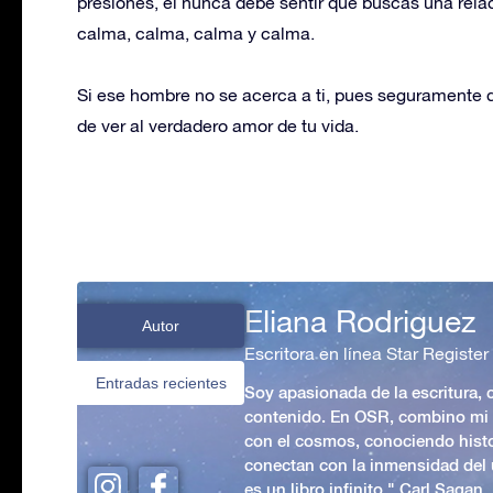
presiones, él nunca debe sentir que buscas una relac
calma, calma, calma y calma.
Si ese hombre no se acerca a ti, pues seguramente d
de ver al verdadero amor de tu vida.
Eliana Rodriguez
Autor
Escritora en línea Star Register
Entradas recientes
Soy apasionada de la escritura,
contenido. En OSR, combino mi p
con el cosmos, conociendo hist
conectan con la inmensidad del 
es un libro infinito." Carl Sagan