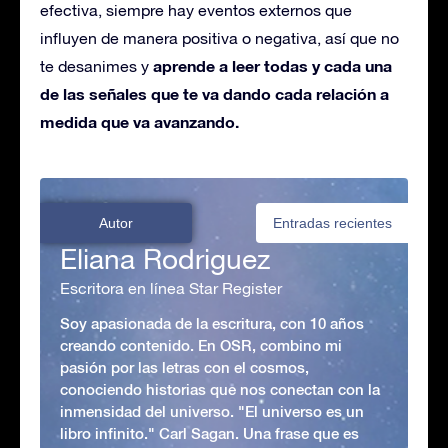
efectiva, siempre hay eventos externos que
influyen de manera positiva o negativa, así que no
aprende a leer todas y cada una
te desanimes y
de las señales que te va dando cada relación a
medida que va avanzando.
Autor
Entradas recientes
Eliana Rodriguez
Escritora en línea Star Register
Soy apasionada de la escritura, con 10 años
creando contenido. En OSR, combino mi
pasión por las letras con el cosmos,
conociendo historias que nos conectan con la
inmensidad del universo. "El universo es un
libro infinito." Carl Sagan. Una frase que es