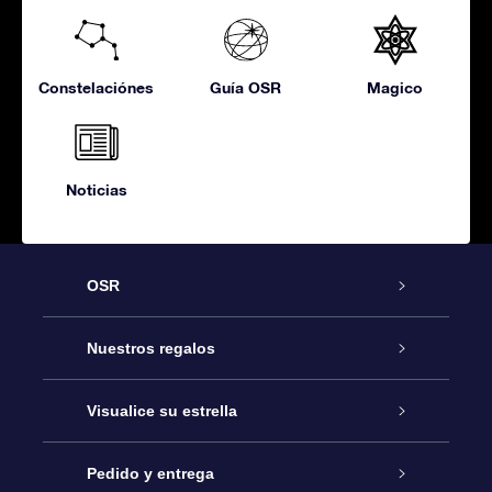
Constelaciónes
Guía OSR
Magico
Noticias
OSR
Atención
Nuestros regalos
Contáctanos
Regalo Estrella Online
Visualice su estrella
Blog
Paquete de Regalo OSR
Registro estelar
Pedido y entrega