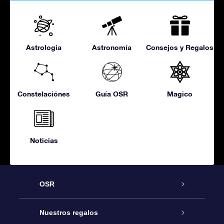
Astrologia
Astronomía
Consejos y Regalos
Constelaciónes
Guía OSR
Magico
Noticias
OSR
Atención
Nuestros regalos