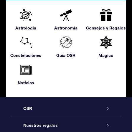
Astrologia
Astronomía
Consejos y Regalos
Constelaciónes
Guía OSR
Magico
Noticias
OSR
Atención
Nuestros regalos