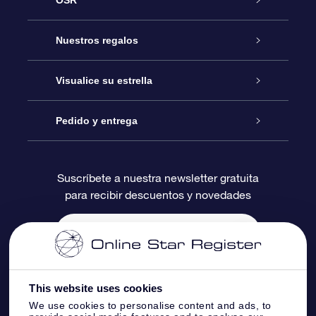
OSR
Atención
Nuestros regalos
Contáctanos
Regalo Estrella Online
Visualice su estrella
Blog
Paquete de Regalo OSR
Registro estelar
Pedido y entrega
Preguntas Más Frecuentes
Regalo Súper Estrella
Aplicación de Búsqueda de Estrella
Acceso clientes
Suscríbete a nuestra newsletter gratuita
para recibir descuentos y novedades
Reseñas
Tarjeta de Regalo OSR
Página de Estrella Personalizada
Información de Pago
Regalos empresariales
Un Millón de Estrellas
Información de Envío
Salvaestrellas OSR
Política de devolución
This website uses cookies
We use cookies to personalise content and ads, to