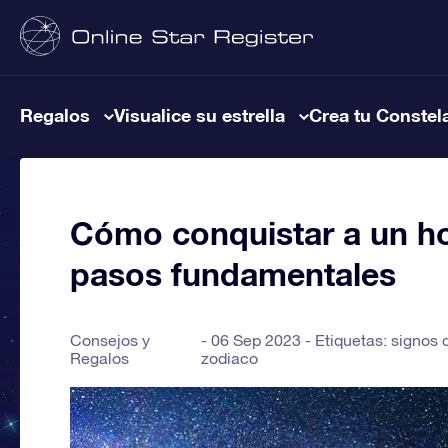
Regalos
Visualice su estrella
Crea tu Constel
Cómo conquistar a un h
pasos fundamentales
Consejos y
06 Sep 2023 - Etiquetas:
signos 
Regalos
zodiaco