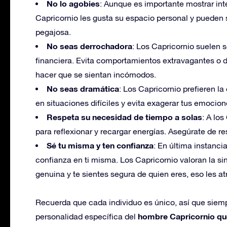
No lo agobies
: Aunque es importante mostrar inte
Capricornio les gusta su espacio personal y pueden
pegajosa.
No seas derrochadora
: Los Capricornio suelen s
financiera. Evita comportamientos extravagantes o d
hacer que se sientan incómodos.
No seas dramática
: Los Capricornio prefieren l
en situaciones difíciles y evita exagerar tus emocion
Respeta su necesidad de tiempo a solas
: A lo
para reflexionar y recargar energías. Asegúrate de 
Sé tu misma y ten confianza
: En última instanci
confianza en ti misma. Los Capricornio valoran la sin
genuina y te sientes segura de quien eres, eso les a
Recuerda que cada individuo es único, así que siemp
hombre Capricornio que
personalidad específica del