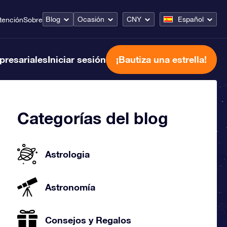
Blog
Ocasión
CNY
Español
tención
Sobre
presariales
Iniciar sesión
¡Bautiza una estrella!
Categorías del blog
Astrologia
Astronomía
Consejos y Regalos