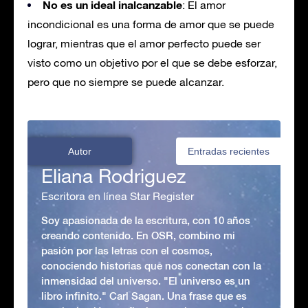
No es un ideal inalcanzable
: El amor
incondicional es una forma de amor que se puede
lograr, mientras que el amor perfecto puede ser
visto como un objetivo por el que se debe esforzar,
pero que no siempre se puede alcanzar.
Autor
Entradas recientes
Eliana Rodriguez
Escritora en línea Star Register
Soy apasionada de la escritura, con 10 años
creando contenido. En OSR, combino mi
pasión por las letras con el cosmos,
conociendo historias que nos conectan con la
inmensidad del universo. "El universo es un
libro infinito." Carl Sagan. Una frase que es