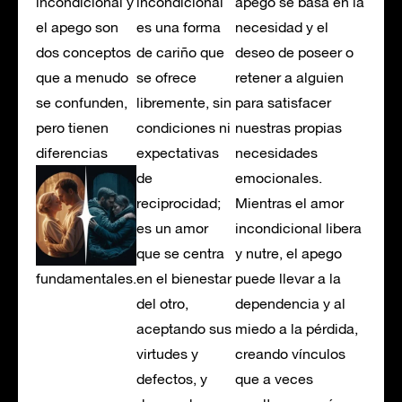
incondicional y
incondicional
apego se basa en la
el apego son
es una forma
necesidad y el
dos conceptos
de cariño que
deseo de poseer o
que a menudo
se ofrece
retener a alguien
se confunden,
libremente, sin
para satisfacer
pero tienen
condiciones ni
nuestras propias
diferencias
expectativas
necesidades
de
emocionales.
reciprocidad;
Mientras el amor
es un amor
incondicional libera
que se centra
y nutre, el apego
fundamentales.
en el bienestar
puede llevar a la
del otro,
dependencia y al
aceptando sus
miedo a la pérdida,
virtudes y
creando vínculos
defectos, y
que a veces