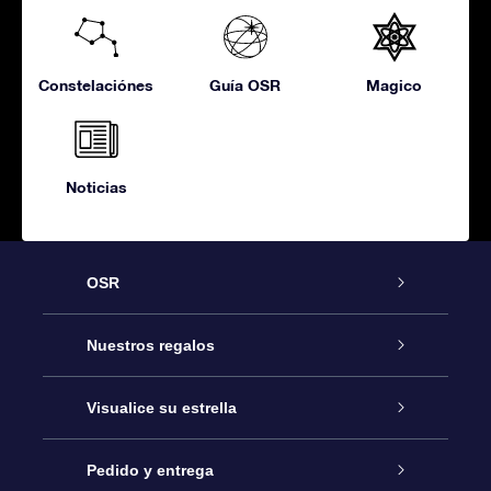
Constelaciónes
Guía OSR
Magico
Noticias
OSR
Atención
Nuestros regalos
Contáctanos
Regalo Estrella Online
Visualice su estrella
Blog
Paquete de Regalo OSR
Registro estelar
Pedido y entrega