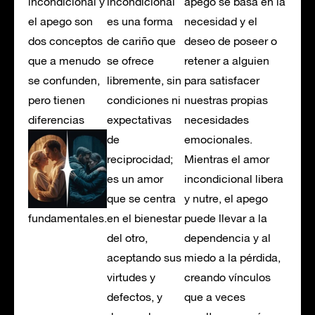
incondicional y
incondicional
apego se basa en la
el apego son
es una forma
necesidad y el
dos conceptos
de cariño que
deseo de poseer o
que a menudo
se ofrece
retener a alguien
se confunden,
libremente, sin
para satisfacer
pero tienen
condiciones ni
nuestras propias
diferencias
expectativas
necesidades
de
emocionales.
reciprocidad;
Mientras el amor
es un amor
incondicional libera
que se centra
y nutre, el apego
fundamentales.
en el bienestar
puede llevar a la
del otro,
dependencia y al
aceptando sus
miedo a la pérdida,
virtudes y
creando vínculos
defectos, y
que a veces