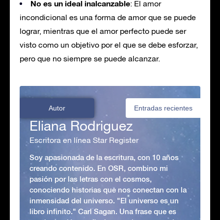
No es un ideal inalcanzable
: El amor
incondicional es una forma de amor que se puede
lograr, mientras que el amor perfecto puede ser
visto como un objetivo por el que se debe esforzar,
pero que no siempre se puede alcanzar.
Autor
Entradas recientes
Eliana Rodriguez
Escritora en línea Star Register
Soy apasionada de la escritura, con 10 años
creando contenido. En OSR, combino mi
pasión por las letras con el cosmos,
conociendo historias que nos conectan con la
inmensidad del universo. "El universo es un
libro infinito." Carl Sagan. Una frase que es