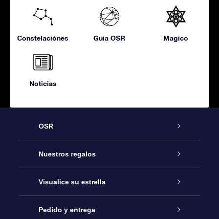
Constelaciónes
Guía OSR
Magico
Noticias
OSR
Atención
Nuestros regalos
Contáctanos
Regalo Estrella Online
Visualice su estrella
Blog
Paquete de Regalo OSR
Registro estelar
Pedido y entrega