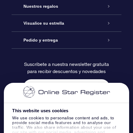
Atención
Nuestros regalos
Contáctanos
Regalo Estrella Online
Visualice su estrella
Blog
Paquete de Regalo OSR
Registro estelar
Pedido y entrega
Preguntas Más Frecuentes
Regalo Súper Estrella
Aplicación de Búsqueda de Estrella
Acceso clientes
Suscríbete a nuestra newsletter gratuita
para recibir descuentos y novedades
Reseñas
Tarjeta de Regalo OSR
Página de Estrella Personalizada
Información de Pago
Regalos empresariales
Un Millón de Estrellas
Información de Envío
Salvaestrellas OSR
Política de devolución
This website uses cookies
We use cookies to personalise content and ads, to
provide social media features and to analyse our
Aplicación de RV Llévame a las estrellas
Constelaciones
traffic. We also share information about your use of
our site with our social media, advertising and