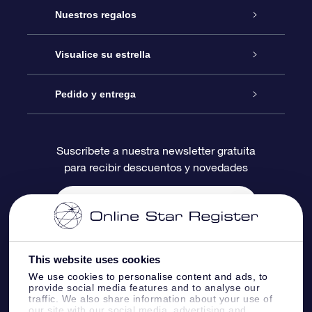
Atención
Nuestros regalos
Contáctanos
Regalo Estrella Online
Visualice su estrella
Blog
Paquete de Regalo OSR
Registro estelar
Pedido y entrega
Preguntas Más Frecuentes
Regalo Súper Estrella
Aplicación de Búsqueda de Estrella
Acceso clientes
Suscríbete a nuestra newsletter gratuita
para recibir descuentos y novedades
Reseñas
Tarjeta de Regalo OSR
Página de Estrella Personalizada
Información de Pago
Regalos empresariales
Un Millón de Estrellas
Información de Envío
Salvaestrellas OSR
Política de devolución
This website uses cookies
We use cookies to personalise content and ads, to
provide social media features and to analyse our
Aplicación de RV Llévame a las estrellas
Constelaciones
traffic. We also share information about your use of
our site with our social media, advertising and