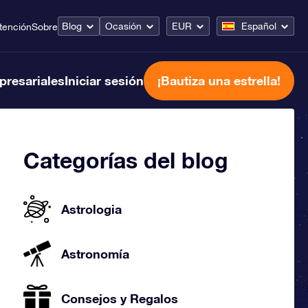
Blog
Ocasión
EUR
Español
tención
Sobre
presariales
Iniciar sesión
¡Bautiza una estrella!
Categorías del blog
Astrologia
Astronomía
Consejos y Regalos