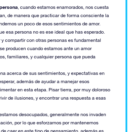
 persona
, cuando estamos enamorados, nos cuesta
an, de manera que practicar de forma consciente la
endernos un poco de esos sentimientos de amor.
ue esa persona no es ese ideal que has esperado.
ar y compartir con otras personas es fundamental
e se producen cuando estamos ante un amor
os, familiares, y cualquier persona que pueda
ona acerca de sus sentimientos, y expectativas en
 esperar, además de ayudar a manejar esos
entar en esta etapa. Pisar tierra, por muy doloroso
vir de ilusiones, y encontrar una respuesta a esas
 estamos desocupados, generalmente nos invaden
lación, por lo que esforzarnos por mantenernos
 de caer en este tipo de pensamiento, además es