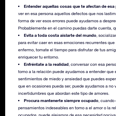
Entender aquellas cosas que te afectan de esa
ver en esa persona aquellos defectos que nos lastim
forma de ver esos errores puede ayudarnos a despr
Probablemente en el camino puedas darte cuenta, q
Evita a toda costa aislarte del mundo
, socializ
para evitar caer en esas emociones recurrentes qu
enfermo, tomate el tiempo para disfrutar de tus amig
enriquecer tu entorno.
Enfréntate a la realidad
, conversar con esa pers
torno a la relación puede ayudarnos a entender que
sentimientos de miedo y ansiedad que puedes experim
que en ocasiones pueda ser, puede ayudarnos a no vi
incertidumbres que abordan este tipo de amores.
Procura mantenerte siempre ocupado
, cuando
pensamientos indeseables en torno a el amor o la re
ocupados, puede alejarnos de esa necesidad nociva