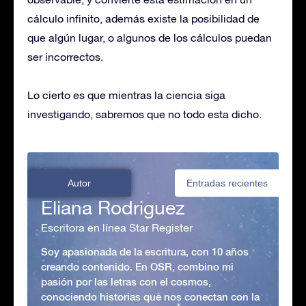
cálculo infinito, además existe la posibilidad de
que algún lugar, o algunos de los cálculos puedan
ser incorrectos.
Lo cierto es que mientras la ciencia siga
investigando, sabremos que no todo esta dicho.
Autor
Entradas recientes
Eliana Rodriguez
Escritora en línea Star Register
Soy apasionada de la escritura, con 10 años
creando contenido. En OSR, combino mi
pasión por las letras con el cosmos,
conociendo historias que nos conectan con la