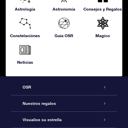
Astrologia
Astronomía
Consejos y Regalos
Constelaciónes
Guía OSR
Magico
Noticias
OSR
Atención
Nuestros regalos
Contáctanos
Regalo Estrella Online
Visualice su estrella