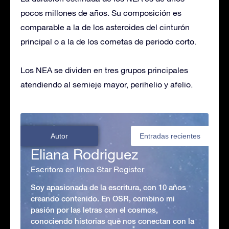
pocos millones de años. Su composición es
comparable a la de los asteroides del cinturón
principal o a la de los cometas de periodo corto.
Los NEA se dividen en tres grupos principales
atendiendo al semieje mayor, perihelio y afelio.
Autor
Entradas recientes
Eliana Rodriguez
Escritora en línea Star Register
Soy apasionada de la escritura, con 10 años
creando contenido. En OSR, combino mi
pasión por las letras con el cosmos,
conociendo historias que nos conectan con la