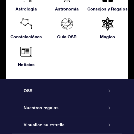
Astrologia
Astronomía
Consejos y Regalos
Constelaciónes
Guía OSR
Magico
Noticias
OSR
Atención
Nuestros regalos
Contáctanos
Regalo Estrella Online
Visualice su estrella