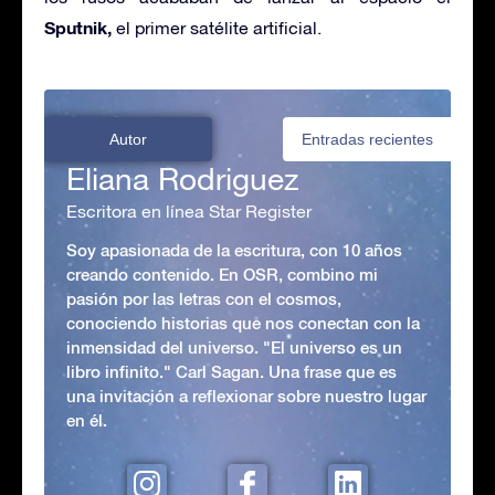
Sputnik,
el primer satélite artificial.
Autor
Entradas recientes
Eliana Rodriguez
Escritora en línea Star Register
Soy apasionada de la escritura, con 10 años
creando contenido. En OSR, combino mi
pasión por las letras con el cosmos,
conociendo historias que nos conectan con la
inmensidad del universo. "El universo es un
libro infinito." Carl Sagan. Una frase que es
una invitación a reflexionar sobre nuestro lugar
en él.