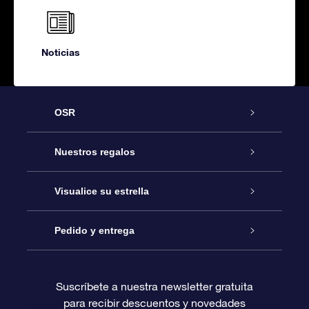
Noticias
OSR
Atención
Nuestros regalos
Contáctanos
Regalo Estrella Online
Visualice su estrella
Blog
Paquete de Regalo OSR
Registro estelar
Pedido y entrega
Preguntas Más Frecuentes
Regalo Súper Estrella
Aplicación de Búsqueda de Estrella
Acceso clientes
Suscríbete a nuestra newsletter gratuita
para recibir descuentos y novedades
Reseñas
Tarjeta de Regalo OSR
Página de Estrella Personalizada
Información de Pago