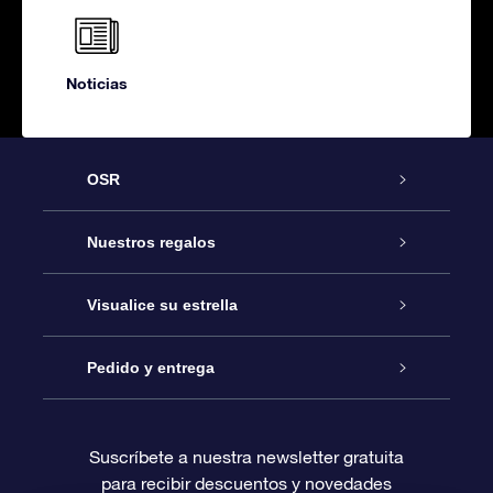
Noticias
OSR
Atención
Nuestros regalos
Contáctanos
Regalo Estrella Online
Visualice su estrella
Blog
Paquete de Regalo OSR
Registro estelar
Pedido y entrega
Preguntas Más Frecuentes
Regalo Súper Estrella
Aplicación de Búsqueda de Estrella
Acceso clientes
Suscríbete a nuestra newsletter gratuita
para recibir descuentos y novedades
Reseñas
Tarjeta de Regalo OSR
Página de Estrella Personalizada
Información de Pago