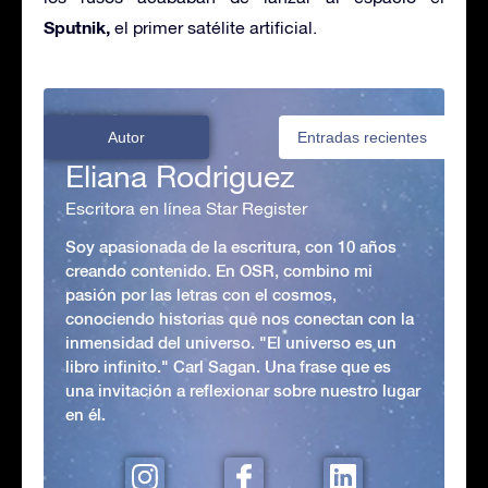
Sputnik,
el primer satélite artificial.
Autor
Entradas recientes
Eliana Rodriguez
Escritora en línea Star Register
Soy apasionada de la escritura, con 10 años
creando contenido. En OSR, combino mi
pasión por las letras con el cosmos,
conociendo historias que nos conectan con la
inmensidad del universo. "El universo es un
libro infinito." Carl Sagan. Una frase que es
una invitación a reflexionar sobre nuestro lugar
en él.