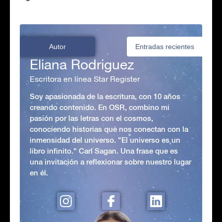
Autor
Entradas recientes
Eliana Rodriguez
Escritora en línea Star Register
Soy apasionada de la escritura, con 10 años
creando contenido. En OSR, combino mi
pasión por las letras con el cosmos,
conociendo historias que nos conectan con la
inmensidad del universo. "El universo es un
libro infinito." Carl Sagan. Una frase que es
una invitación a reflexionar sobre nuestro lugar
en él.