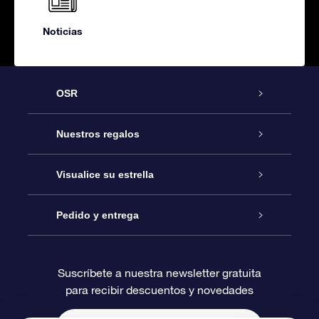
Noticias
OSR
Atención
Nuestros regalos
Contáctanos
Regalo Estrella Online
Visualice su estrella
Blog
Paquete de Regalo OSR
Registro estelar
Pedido y entrega
Preguntas Más Frecuentes
Regalo Súper Estrella
Aplicación de Búsqueda de Estrella
Acceso clientes
Suscríbete a nuestra newsletter gratuita
para recibir descuentos y novedades
Reseñas
Tarjeta de Regalo OSR
Página de Estrella Personalizada
Información de Pago