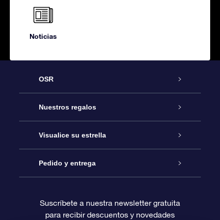
Noticias
OSR
Atención
Nuestros regalos
Contáctanos
Regalo Estrella Online
Visualice su estrella
Blog
Paquete de Regalo OSR
Registro estelar
Pedido y entrega
Preguntas Más Frecuentes
Regalo Súper Estrella
Aplicación de Búsqueda de Estrella
Acceso clientes
Suscríbete a nuestra newsletter gratuita
para recibir descuentos y novedades
Reseñas
Tarjeta de Regalo OSR
Página de Estrella Personalizada
Información de Pago