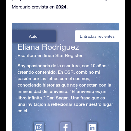
2024.
Mercurio prevista en
Autor
Entradas recientes
Eliana Rodriguez
Escritora en línea Star Register
Soy apasionada de la escritura, con 10 años
creando contenido. En OSR, combino mi
pasión por las letras con el cosmos,
conociendo historias que nos conectan con la
inmensidad del universo. "El universo es un
libro infinito." Carl Sagan. Una frase que es
una invitación a reflexionar sobre nuestro lugar
en él.