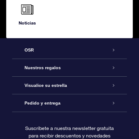
Noticias
OSR
Atención
Nuestros regalos
Contáctanos
Regalo Estrella Online
Visualice su estrella
Blog
Paquete de Regalo OSR
Registro estelar
Pedido y entrega
Preguntas Más Frecuentes
Regalo Súper Estrella
Aplicación de Búsqueda de Estrella
Acceso clientes
Suscríbete a nuestra newsletter gratuita
para recibir descuentos y novedades
Reseñas
Tarjeta de Regalo OSR
Página de Estrella Personalizada
Información de Pago