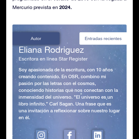
2024.
Mercurio prevista en
Autor
Entradas recientes
Eliana Rodriguez
Escritora en línea Star Register
Soy apasionada de la escritura, con 10 años
creando contenido. En OSR, combino mi
pasión por las letras con el cosmos,
conociendo historias que nos conectan con la
inmensidad del universo. "El universo es un
libro infinito." Carl Sagan. Una frase que es
una invitación a reflexionar sobre nuestro lugar
en él.