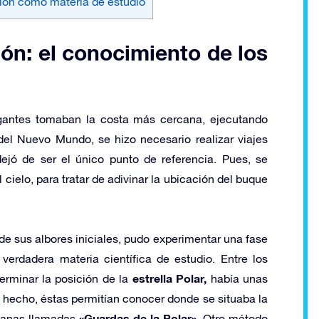
ción como materia de estudio
ón: el conocimiento de los
egantes tomaban la costa más cercana, ejecutando
del Nuevo Mundo, se hizo necesario realizar viajes
ejó de ser el único punto de referencia. Pues, se
l cielo, para tratar de adivinar la ubicación del buque
e sus albores iniciales, pudo experimentar una fase
verdadera materia científica de estudio. Entre los
estrella Polar,
erminar la posición de la
había unas
hecho, éstas permitían conocer donde se situaba la
«Guardas de la Polar».
rcanas llamadas
Otro método