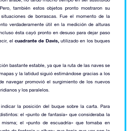
ero, también estos objetos pronto mostraron su
 situaciones de borrascas. Fue el momento de la
to verdaderamente útil en la medición de alturas
incluso ésta cayó pronto en desuso para dejar paso
cuadrante de Davis,
cir, el
utilizado en los buques
ión bastante estable, ya que la ruta de las naves se
mapas y la latidud siguió estimándose gracias a los
e navegar promovió el surgimiento de los nuevos
idianos y los paralelos.
ndicar la posición del buque sobre la carta. Para
istintos: el «punto de fantasía» que consideraba la
la misma; el «punto de escuadría» que tomaba en
punto de fantasía y altura» que tenía que ver con la