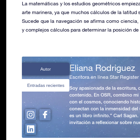
La matemáticas y los estudios geométricos empiezan 
arte marinera, ya que muchos cálculos de la latitud
Sucede que la navegación se afirma como ciencia, 
y complejos cálculos para determinar la posición de 
Eliana Rodriguez
Autor
Escritora en línea Star Register
Entradas recientes
Soy apasionada de la escritura,
contenido. En OSR, combino mi p
con el cosmos, conociendo hist
conectan con la inmensidad del 
es un libro infinito." Carl Sagan
invitación a reflexionar sobre nue