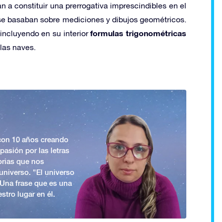
a constituir una prerrogativa imprescindibles en el
 se basaban sobre mediciones y dibujos geométricos.
formulas trigonométricas
incluyendo en su interior
las naves.
 con 10 años creando
asión por las letras
orias que nos
universo. "El universo
. Una frase que es una
stro lugar en él.