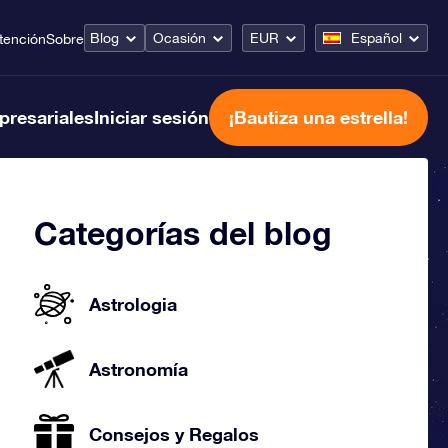
Blog
Ocasión
EUR
Español
tención
Sobre
presariales
Iniciar sesión
¡Bautiza una estrella!
Categorías del blog
Astrologia
Astronomía
Consejos y Regalos