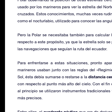
usado por los marineros para ver la estrella del Nor
cruzados. Estos conocimientos, muchas veces rudime
como el nocturlabio, utilizado para conocer las angu
Pero la Polar se necesitaba también para calcular 
respecto a este propósito, ya que la estrella solo se
las navegaciones que seguían la ruta del ecuador.
Para enfrentarse a estas situaciones, pronto apa
marineros usaban junto con las reglas del «Regimi
distancia cen
Sol, ésta debía sumarse o restarse a la
con respecto al punto más alto del cielo. Con el fin
al principio se utilizaron instrumentos tradicionales
más precisos.
cuadrante náutico
Entre ellos, el
que era de derivac