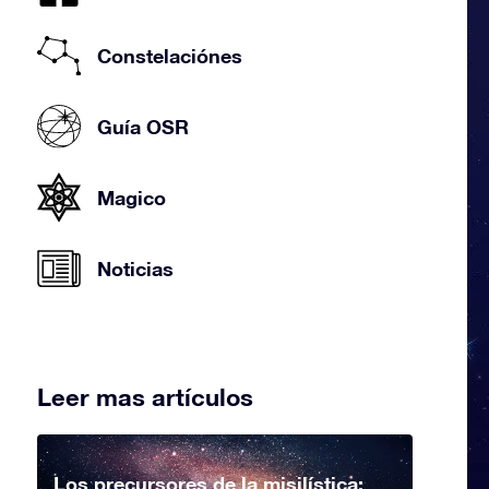
Constelaciónes
Guía OSR
Magico
Noticias
Leer mas artículos
Los precursores de la misilística: