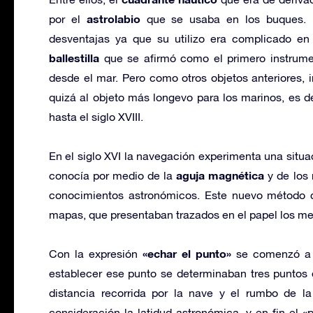
astrolabio
por el
que se usaba en los buques. P
desventajas ya que su utilizo era complicado en
ballestilla
que se afirmó como el primero instrumen
desde el mar. Pero como otros objetos anteriores, 
quizá al objeto más longevo para los marinos, es de
hasta el siglo XVIII.
En el siglo XVI la navegación experimenta una situac
aguja magnética
conocía por medio de la
y de los 
conocimientos astronómicos. Este nuevo método d
mapas, que presentaban trazados en el papel los mer
«echar el punto»
Con la expresión
se comenzó a i
establecer ese punto se determinaban tres puntos d
distancia recorrida por la nave y el rumbo de 
consideración la latidud astronómica, y en fin el «