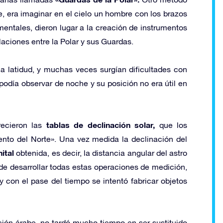
te, era imaginar en el cielo un hombre con los brazos
ntales, dieron lugar a la creación de instrumentos
laciones entre la Polar y sus Guardas.
la latidud, y muchas veces surgían dificultades con
 podía observar de noche y su posición no era útil en
tablas de declinación solar,
recieron las
que los
ento del Norte». Una vez medida la declinación del
ital
obtenida, es decir, la distancia angular del astro
 de desarrollar todas estas operaciones de medición,
 y con el pase del tiempo se intentó fabricar objetos
ión árabe, no tardó mucho tiempo en ser sustituido