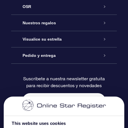
OSR
Atención
Nuestros regalos
Contáctanos
Regalo Estrella Online
Visualice su estrella
Blog
Paquete de Regalo OSR
Registro estelar
Pedido y entrega
Preguntas Más Frecuentes
Regalo Súper Estrella
Aplicación de Búsqueda de Estrella
Acceso clientes
Suscríbete a nuestra newsletter gratuita
para recibir descuentos y novedades
Reseñas
Tarjeta de Regalo OSR
Página de Estrella Personalizada
Información de Pago
Regalos empresariales
Un Millón de Estrellas
Información de Envío
Salvaestrellas OSR
Política de devolución
This website uses cookies