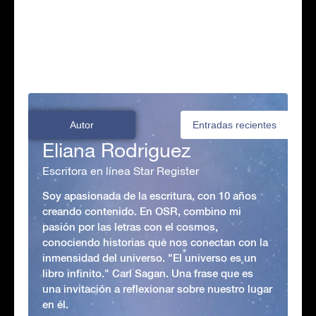
Autor
Entradas recientes
Eliana Rodriguez
Escritora en línea Star Register
Soy apasionada de la escritura, con 10 años
creando contenido. En OSR, combino mi
pasión por las letras con el cosmos,
conociendo historias que nos conectan con la
inmensidad del universo. "El universo es un
libro infinito." Carl Sagan. Una frase que es
una invitación a reflexionar sobre nuestro lugar
en él.