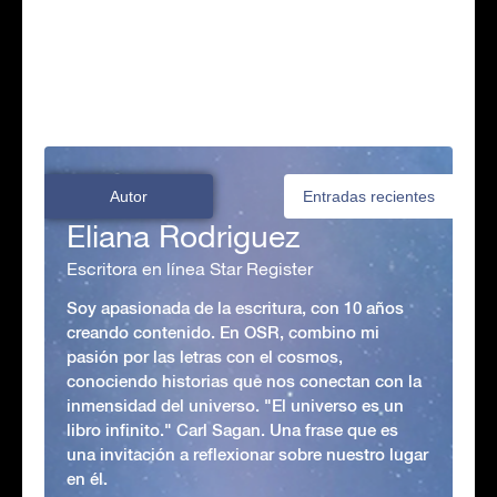
Autor
Entradas recientes
Eliana Rodriguez
Escritora en línea Star Register
Soy apasionada de la escritura, con 10 años
creando contenido. En OSR, combino mi
pasión por las letras con el cosmos,
conociendo historias que nos conectan con la
inmensidad del universo. "El universo es un
libro infinito." Carl Sagan. Una frase que es
una invitación a reflexionar sobre nuestro lugar
en él.